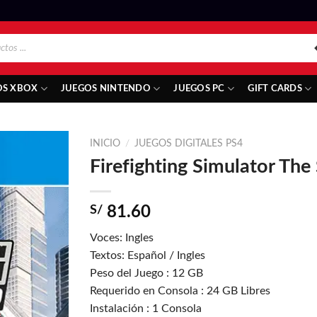
OS XBOX
JUEGOS NINTENDO
JUEGOS PC
GIFT CARDS
INICIO
/
JUEGOS DIGITALES PS4
Firefighting Simulator Th
S/
81.60
Voces: Ingles
Textos: Español / Ingles
Peso del Juego : 12 GB
Requerido en Consola : 24 GB Libres
Instalación : 1 Consola