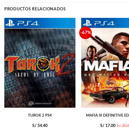
PRODUCTOS RELACIONADOS
-67%
TUROK 2 PS4
MAFIA III DEFINITIVE E
S/
54.40
S/
17.00
S/
30.